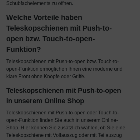
verarbeitet werden. Die USA werden vom
Schubfachelements zu öffnen.
Europäischen Gerichtshof als ein Land mit
Welche Vorteile haben
einem nach EU-Standards unzureichenden
Datenschutzniveau eingestuft.
Teleskopschienen mit Push-to-
Es besteht insbesondere das Risiko, dass Ihre
open bzw. Touch-to-open-
Daten von US-Behörden zu Kontroll- und
Funktion?
Überwachungszwecken verarbeitet werden,
möglicherweise ohne Rechtsanspruch. Wenn
Teleskopschienen mit Push-to-open bzw. Touch-to-
Sie auf "Nur essentielle Cookies akzeptieren"
open-Funktion ermöglichen Ihnen eine moderne und
klicken, findet die oben beschriebene
klare Front ohne Knöpfe oder Griffe.
Übertragung nicht statt.
Teleskopschienen mit Push-to-open
in unserem Online Shop
Teleskopschienen mit Push-to-open oder Touch-to-
open-Funktion finden Sie auch in unserem Online-
Shop. Hier können Sie zusätzlich wählen, ob Sie eine
Teleskopschiene mit Vollauszug oder mit Teilauszug