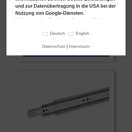
PTO | bis 36 kg | Drucköffnung |
und zur Datenübertragung in die USA bei der
Schock Metall CLASSIC
Nutzung von Google-Diensten.
Querschnitt 12,7 x 45,7 mm | Länge 300
Wir verwenden Cookies auf unserer Website.
bis 600 mm | Drucköffnung
Einige Cookies sind für den Betrieb unserer
Deutsch
English
Website unbedingt erforderlich ("essentiell").
Ab
12,35 €*
Alle anderen Cookies werden nur gesetzt, wenn
Datenschutz
|
Impressum
Sie ihrer Verwendung zustimmen (z. B. für
DETAILS
Google Maps).
Über die Auswahl bestimmter Cookies in den
Akkordeon-Elementen können Sie wählen, ob
Sie "nur wesentliche Cookies ", "alle Cookies
akzeptieren" oder "individuelle Cookie-
Einstellungen speichern" möchten.
Die Zustimmung zur Verwendung von nicht
essentiellen Cookies ist freiwillig. Sie können
Ihre Einstellungen auch nachträglich über die
Schaltfläche "Cookie-Einstellungen" ändern, die