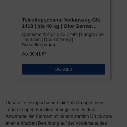
Sie im Fußbereich der Seite finden. Ergänzende
Informationen finden Sie in unseren
Datenschutzbestimmungen.
Teleskopschiene Vollauszug GN
1418 | bis 40 kg | Otto Ganter
Wir nutzen Google Analytics, um eine
GmbH & Co. KG
Querschnitt: 45,4 x 12,7 mm | Länge: 350
kontinuierliche Analyse und statistische
- 650 mm | Drucköffnung |
Auswertung der Website zu erhalten, um die
Schnelltrennung
Website und das Nutzererlebnis zu verbessern.
Ab
30,41 €*
Dabei wird das Nutzerverhalten an Google LLC
übermittelt und die besuchten Seiten, die
Verweildauer und die Interaktion verarbeitet, die
DETAILS
von Google für eigene Zwecke, zur Profilbildung
und zur Verknüpfung mit anderen
Nutzungsdaten verwendet werden.
Indem Sie das mit den Google-Diensten
Unsere Teleskopschienen mit Push-to-open bzw.
verbundene Cookie akzeptieren, erklären Sie
Touch-to-open Funktion ermöglichen es dem
sich gemäß Art. 49 Abs.. 1 S. 1 lit. a DSGVO ein,
Anwender, ein Element mit einem sanften Druck oder
dass Ihre Daten in den USA durch Google
einer einfachen Berührung auf der Vorderseite des