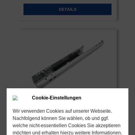
DETAILS
Cookie-Einstellungen
Wir verwenden Cookies auf unserer Webseite.
Teleskopschiene Teilauszug
Nachfolgend können Sie wählen, ob und ggf.
Vanessa | bis 25 kg |
welche nicht-essentiellen Cookies Sie akzeptieren
Unterflurauszug | Schock Metall
Querschnitt: 35,0 x 33,2 mm | Länge: 250
möchten und erhalten hierzu weitere Informationen.
CLASSIC
bis 550 mm | wahlweise mit