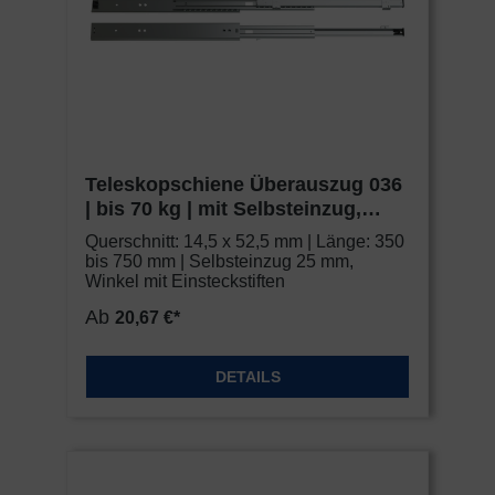
Teleskopschiene Überauszug 036
| bis 70 kg | mit Selbsteinzug,
Einsteckstifte | Schock Metall
Querschnitt: 14,5 x 52,5 mm | Länge: 350
CLASSIC
bis 750 mm | Selbsteinzug 25 mm,
Winkel mit Einsteckstiften
Ab
20,67 €*
DETAILS