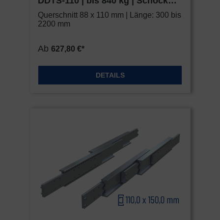
DDTS-110 | bis 840 kg | Schock
Übertragung nicht statt.
Metall HEAVY
Querschnitt 88 x 110 mm | Länge: 300 bis
2200 mm
Ab
627,80 €*
DETAILS