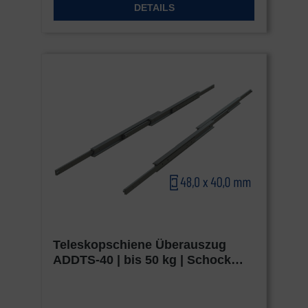
DETAILS
Akkordeon-Elementen können Sie wählen, ob
Sie "nur wesentliche Cookies ", "alle Cookies
akzeptieren" oder "individuelle Cookie-
Einstellungen speichern" möchten.
Die Zustimmung zur Verwendung von nicht
essentiellen Cookies ist freiwillig. Sie können
Ihre Einstellungen auch nachträglich über die
Schaltfläche "Cookie-Einstellungen" ändern, die
Sie im Fußbereich der Seite finden. Ergänzende
Informationen finden Sie in unseren
Datenschutzbestimmungen.
Wir nutzen Google Analytics, um eine
kontinuierliche Analyse und statistische
Teleskopschiene Überauszug
Auswertung der Website zu erhalten, um die
ADDTS-40 | bis 50 kg | Schock
Website und das Nutzererlebnis zu verbessern.
Metall HEAVY
Dabei wird das Nutzerverhalten an Google LLC
übermittelt und die besuchten Seiten, die