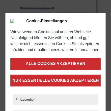
Cookie-Einstellungen
Wir verwenden Cookies auf unserer Webseite.
Nachfolgend können Sie wählen, ob und ggf.
welche nicht-essentiellen Cookies Sie akzeptieren
möchten und erhalten hierzu weitere Informationen.
Teleskopschiene Überauszug 040
| bis 35 kg | Edelstahl | Schock
ALLE COOKIES AKZEPTIEREN
Metall CLASSIC
Querschnitt: 20,0 x 27,2 mm | Länge: 300
bis 550 mm | Endanschlag
NUR ESSENTIELLE COOKIES AKZEPTIEREN
Ab
21,50 €*
DETAILS
Essentiell