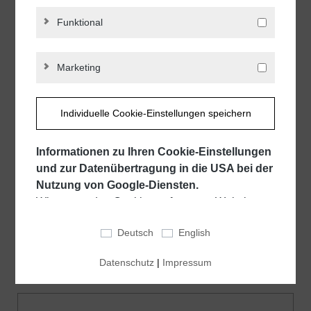
zum Händler
Funktional
Marketing
Individuelle Cookie-Einstellungen speichern
Informationen zu Ihren Cookie-Einstellungen
und zur Datenübertragung in die USA bei der
B. VOMBERG GmbH & Co. KG
Nutzung von Google-Diensten.
Wir verwenden Cookies auf unserer Website.
Gartenstr. 25
Einige Cookies sind für den Betrieb unserer
36381 Schlüchtern | Germany
Deutsch
English
Website unbedingt erforderlich ("essentiell").
Alle anderen Cookies werden nur gesetzt, wenn
zum Händler
Datenschutz
|
Impressum
Sie ihrer Verwendung zustimmen (z. B. für
Google Maps).