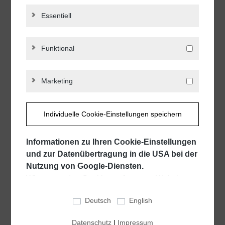
Essentiell
Teleskopschiene Vollauszug 072 |
bis 50 kg | Schnelltrennung,
Funktional
Zuhaltung | Schock Metall
Querschnitt: 12,7 x 44,5 mm | Länge: 300
CLASSIC
bis 600 mm | Schnelltrennung, Zuhaltung
Marketing
| hell chromatiert
Ab
14,50 €*
Individuelle Cookie-Einstellungen speichern
DETAILS
Informationen zu Ihren Cookie-Einstellungen
und zur Datenübertragung in die USA bei der
Nutzung von Google-Diensten.
Wir verwenden Cookies auf unserer Website.
Einige Cookies sind für den Betrieb unserer
Deutsch
English
Website unbedingt erforderlich ("essentiell").
Alle anderen Cookies werden nur gesetzt, wenn
Datenschutz
|
Impressum