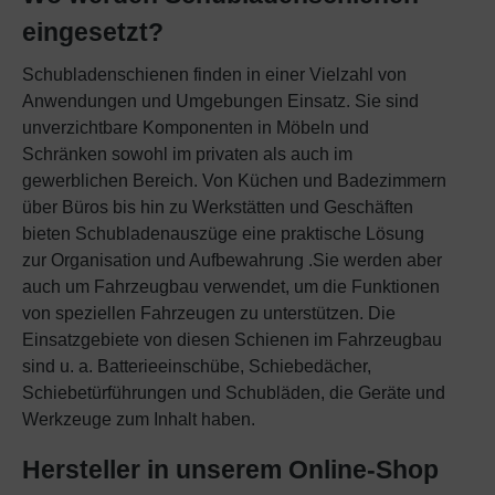
Website und das Nutzererlebnis zu verbessern.
eingesetzt?
Dabei wird das Nutzerverhalten an Google LLC
übermittelt und die besuchten Seiten, die
Schubladenschienen finden in einer Vielzahl von
Verweildauer und die Interaktion verarbeitet, die
Anwendungen und Umgebungen Einsatz. Sie sind
von Google für eigene Zwecke, zur Profilbildung
unverzichtbare Komponenten in Möbeln und
und zur Verknüpfung mit anderen
Schränken sowohl im privaten als auch im
Nutzungsdaten verwendet werden.
gewerblichen Bereich. Von Küchen und Badezimmern
über Büros bis hin zu Werkstätten und Geschäften
Indem Sie das mit den Google-Diensten
bieten Schubladenauszüge eine praktische Lösung
verbundene Cookie akzeptieren, erklären Sie
zur Organisation und Aufbewahrung .Sie werden aber
sich gemäß Art. 49 Abs.. 1 S. 1 lit. a DSGVO ein,
auch um Fahrzeugbau verwendet, um die Funktionen
dass Ihre Daten in den USA durch Google
von speziellen Fahrzeugen zu unterstützen. Die
verarbeitet werden. Die USA werden vom
Einsatzgebiete von diesen Schienen im Fahrzeugbau
Europäischen Gerichtshof als ein Land mit
sind u. a. Batterieeinschübe, Schiebedächer,
einem nach EU-Standards unzureichenden
Schiebetürführungen und Schubläden, die Geräte und
Datenschutzniveau eingestuft.
Werkzeuge zum Inhalt haben.
Es besteht insbesondere das Risiko, dass Ihre
Hersteller in unserem Online-Shop
Daten von US-Behörden zu Kontroll- und