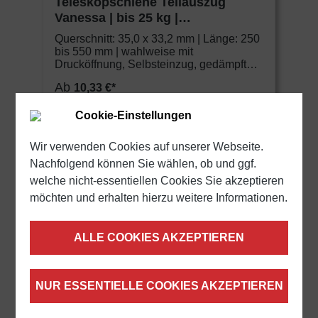
Teleskopschiene Teilauszug
Vanessa | bis 25 kg |
Unterflurauszug | Schock Metall
Querschnitt: 35,0 x 33,2 mm | Länge: 250
CLASSIC
bis 550 mm | wahlweise mit
Drucköffnung, Selbsteinzug, gedämpftem
Selbsteinzug und Kupplungen zur
Ab
10,33 €*
Feinjustierung
Cookie-Einstellungen
DETAILS
Wir verwenden Cookies auf unserer Webseite.
Nachfolgend können Sie wählen, ob und ggf.
welche nicht-essentiellen Cookies Sie akzeptieren
möchten und erhalten hierzu weitere Informationen.
ALLE COOKIES AKZEPTIEREN
NUR ESSENTIELLE COOKIES AKZEPTIEREN