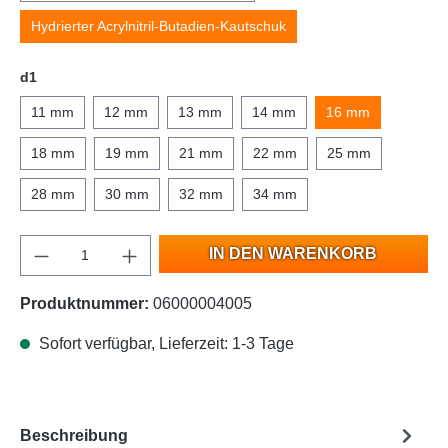
Hydrierter Acrylnitril-Butadien-Kautschuk
d1
11 mm
12 mm
13 mm
14 mm
16 mm
18 mm
19 mm
21 mm
22 mm
25 mm
28 mm
30 mm
32 mm
34 mm
IN DEN WARENKORB
Produktnummer:
06000004005
Sofort verfügbar, Lieferzeit: 1-3 Tage
Beschreibung