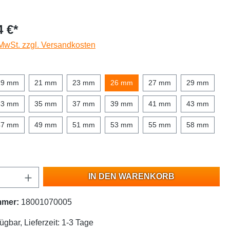
4 €*
 MwSt. zzgl. Versandkosten
19 mm
21 mm
23 mm
26 mm
27 mm
29 mm
33 mm
35 mm
37 mm
39 mm
41 mm
43 mm
47 mm
49 mm
51 mm
53 mm
55 mm
58 mm
IN DEN WARENKORB
mmer:
18001070005
ügbar, Lieferzeit: 1-3 Tage