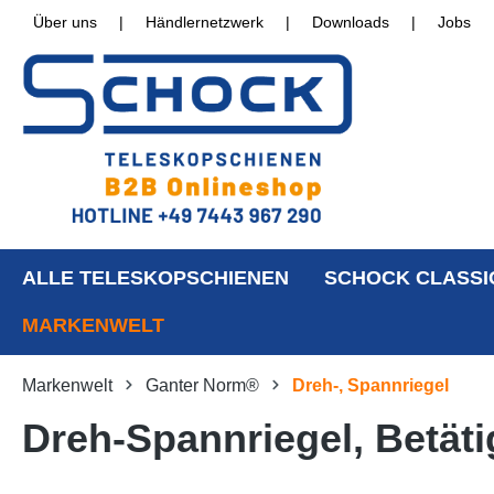
Über uns
|
Händlernetzwerk
|
Downloads
|
Jobs
ALLE TELESKOPSCHIENEN
SCHOCK CLASSI
MARKENWELT
Markenwelt
Ganter Norm®
Dreh-, Spannriegel
Dreh-Spannriegel, Betäti