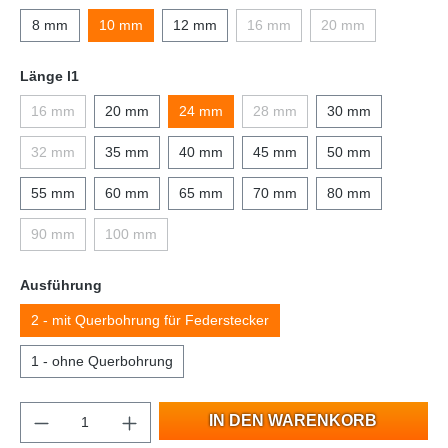
8 mm
10 mm
12 mm
16 mm
20 mm
Länge l1
16 mm
20 mm
24 mm
28 mm
30 mm
32 mm
35 mm
40 mm
45 mm
50 mm
55 mm
60 mm
65 mm
70 mm
80 mm
90 mm
100 mm
Ausführung
2 - mit Querbohrung für Federstecker
1 - ohne Querbohrung
IN DEN WARENKORB