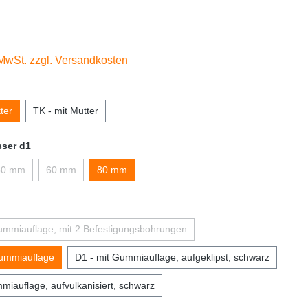
 MwSt. zzgl. Versandkosten
ter
TK - mit Mutter
ser d1
50 mm
60 mm
80 mm
ummiauflage, mit 2 Befestigungsbohrungen
ummiauflage
D1 - mit Gummiauflage, aufgeklipst, schwarz
miauflage, aufvulkanisiert, schwarz