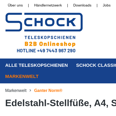
Über uns
|
Händlernetzwerk
|
Downloads
|
Jobs
ALLE TELESKOPSCHIENEN
SCHOCK CLASSI
MARKENWELT
Markenwelt
Ganter Norm®
Edelstahl-Stellfüße, A4,