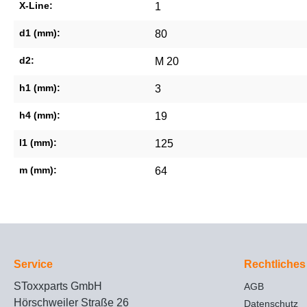
X-Line:
1
d1 (mm):
80
d2:
M 20
h1 (mm):
3
h4 (mm):
19
l1 (mm):
125
m (mm):
64
Service
Rechtliches
SToxxparts GmbH
AGB
Hörschweiler Straße 26
Datenschutz