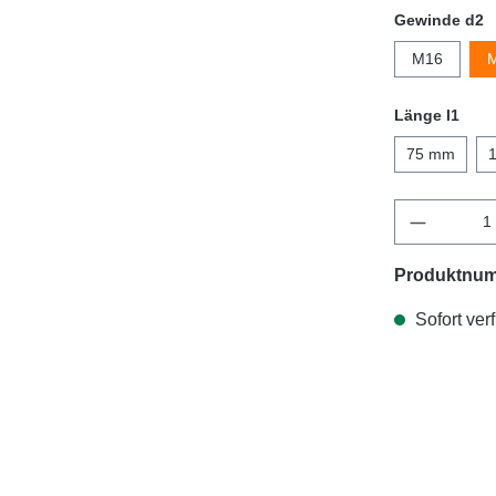
Gewinde d2
M16
Länge l1
75 mm
Produktnu
Sofort verf