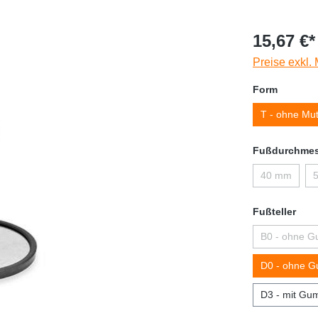
15,67 €*
Preise exkl.
Form
T - ohne Mut
Fußdurchmes
40 mm
Fußteller
B0 - ohne G
D0 - ohne G
D3 - mit Gum