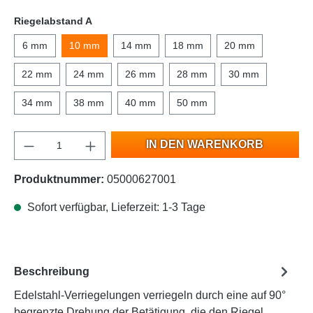
Riegelabstand A
6 mm
10 mm
14 mm
18 mm
20 mm
22 mm
24 mm
26 mm
28 mm
30 mm
34 mm
38 mm
40 mm
50 mm
IN DEN WARENKORB
Produktnummer:
05000627001
Sofort verfügbar, Lieferzeit: 1-3 Tage
Beschreibung
Edelstahl-Verriegelungen verriegeln durch eine auf 90°
begrenzte Drehung der Betätigung, die den Riegel