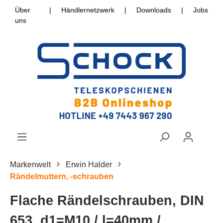
Über
|
Händlernetzwerk
|
Downloads
|
Jobs
uns
Markenwelt
Erwin Halder
Rändelmuttern, -schrauben
Flache Rändelschrauben, DIN
653, d1=M10 / l=40mm /