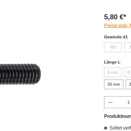
5,80 €*
Preise exkl.
Gewinde d1
M3
Länge L
6 mm
8
30 mm
Produktnu
Sofort verf