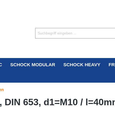
C
SCHOCK MODULAR
SCHOCK HEAVY
FR
en
 DIN 653, d1=M10 / l=40mm