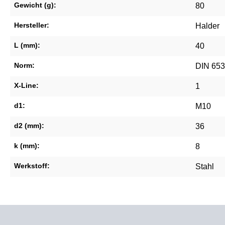
Gewicht (g):
80
Hersteller:
Halder
L (mm):
40
Norm:
DIN 653
X-Line:
1
d1:
M10
d2 (mm):
36
k (mm):
8
Werkstoff:
Stahl