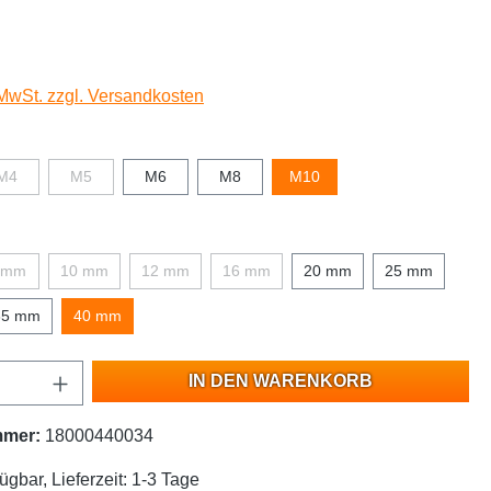
 MwSt. zzgl. Versandkosten
M4
M5
M6
M8
M10
 mm
10 mm
12 mm
16 mm
20 mm
25 mm
35 mm
40 mm
IN DEN WARENKORB
mmer:
18000440034
ügbar, Lieferzeit: 1-3 Tage