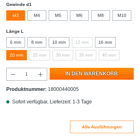
Gewinde d1
M3
M4
M5
M6
M8
M10
Länge L
6 mm
8 mm
10 mm
12 mm
16 mm
20 mm
25 mm
30 mm
35 mm
40 mm
IN DEN WARENKORB
Produktnummer:
18000440005
Sofort verfügbar, Lieferzeit: 1-3 Tage
Alle Ausführungen