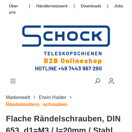
Über
|
Händlernetzwerk
|
Downloads
|
Jobs
uns
Markenwelt
Erwin Halder
Rändelmuttern, -schrauben
Flache Rändelschrauben, DIN
653, d1=M3 / l=20mm / Stahl