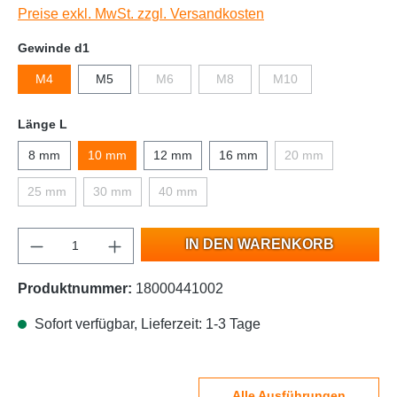
Preise exkl. MwSt. zzgl. Versandkosten
Gewinde d1
M4
M5
M6
M8
M10
Länge L
8 mm
10 mm
12 mm
16 mm
20 mm
25 mm
30 mm
40 mm
IN DEN WARENKORB
Produktnummer:
18000441002
Sofort verfügbar, Lieferzeit: 1-3 Tage
Alle Ausführungen