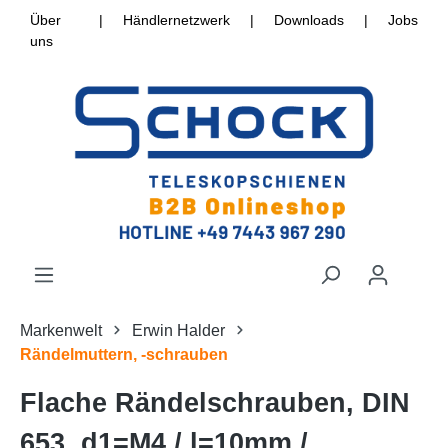
Über
|
Händlernetzwerk
|
Downloads
|
Jobs
uns
Markenwelt
Erwin Halder
Rändelmuttern, -schrauben
Flache Rändelschrauben, DIN
653, d1=M4 / l=10mm /