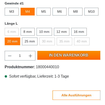
Gewinde d1
M3
M4
M5
M6
M8
M10
Länge L
6 mm
8 mm
10 mm
12 mm
16 mm
20 mm
25 mm
30 mm
35 mm
40 mm
IN DEN WARENKORB
Produktnummer:
18000440010
Sofort verfügbar, Lieferzeit: 1-3 Tage
Alle Ausführungen