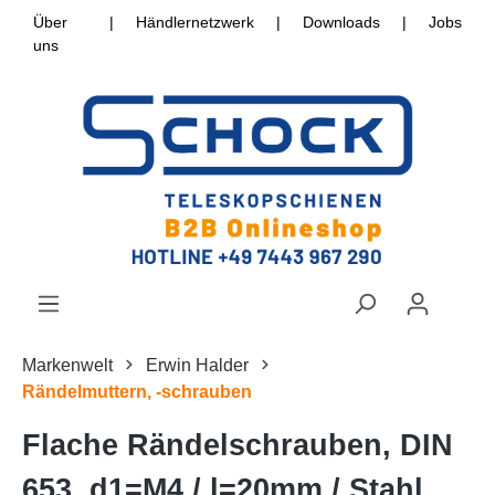
Über
|
Händlernetzwerk
|
Downloads
|
Jobs
uns
Markenwelt
Erwin Halder
Rändelmuttern, -schrauben
Flache Rändelschrauben, DIN
653, d1=M4 / l=20mm / Stahl