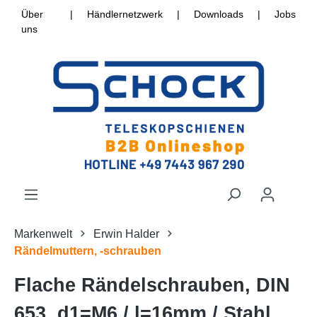
Über
|
Händlernetzwerk
|
Downloads
|
Jobs
uns
Markenwelt
Erwin Halder
Rändelmuttern, -schrauben
Flache Rändelschrauben, DIN
653, d1=M6 / l=16mm / Stahl