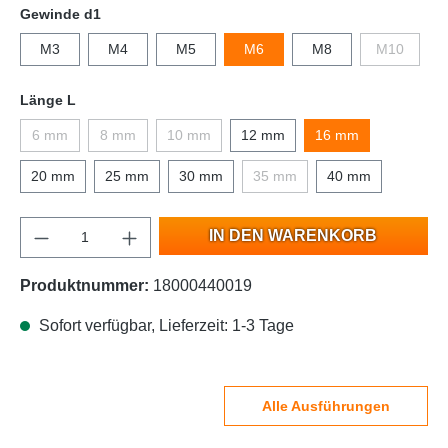
Gewinde d1
M3
M4
M5
M6
M8
M10
Länge L
6 mm
8 mm
10 mm
12 mm
16 mm
20 mm
25 mm
30 mm
35 mm
40 mm
IN DEN WARENKORB
Produktnummer:
18000440019
Sofort verfügbar, Lieferzeit: 1-3 Tage
Alle Ausführungen