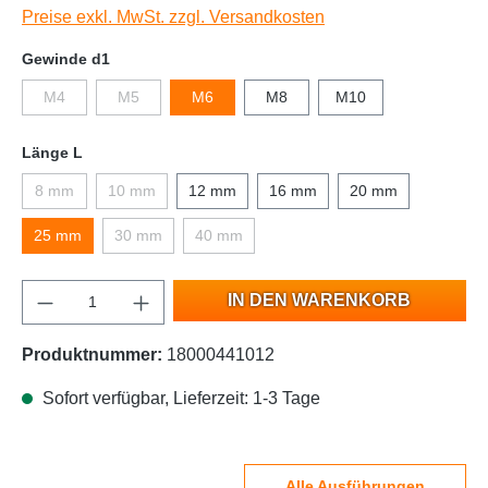
Preise exkl. MwSt. zzgl. Versandkosten
Gewinde d1
M4
M5
M6
M8
M10
Länge L
8 mm
10 mm
12 mm
16 mm
20 mm
25 mm
30 mm
40 mm
IN DEN WARENKORB
Produktnummer:
18000441012
Sofort verfügbar, Lieferzeit: 1-3 Tage
Alle Ausführungen