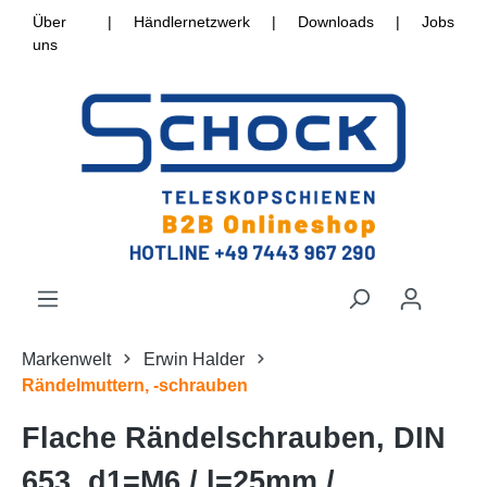
Über
|
Händlernetzwerk
|
Downloads
|
Jobs
uns
Markenwelt
Erwin Halder
Rändelmuttern, -schrauben
Flache Rändelschrauben, DIN
653, d1=M6 / l=25mm /