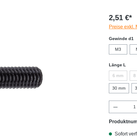
2,51 €*
Preise exkl.
Gewinde d1
M3
Länge L
6 mm
8
30 mm
Produktnu
Sofort verf