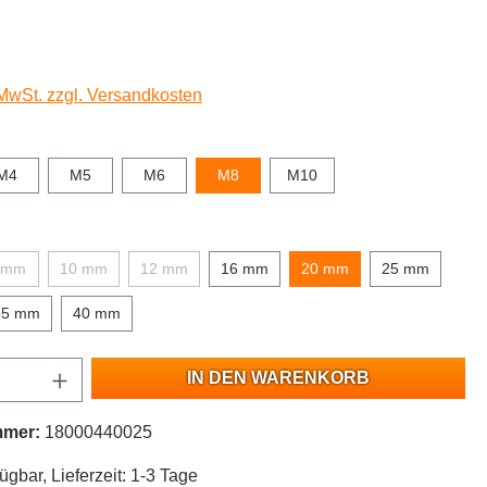
 MwSt. zzgl. Versandkosten
M4
M5
M6
M8
M10
 mm
10 mm
12 mm
16 mm
20 mm
25 mm
35 mm
40 mm
IN DEN WARENKORB
mmer:
18000440025
ügbar, Lieferzeit: 1-3 Tage