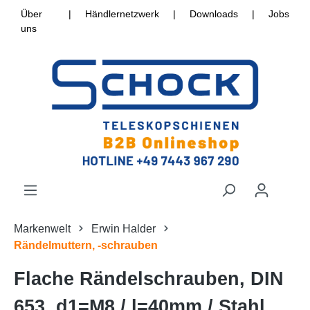
Über
|
Händlernetzwerk
|
Downloads
|
Jobs
uns
Markenwelt
Erwin Halder
Rändelmuttern, -schrauben
Flache Rändelschrauben, DIN
653, d1=M8 / l=40mm / Stahl