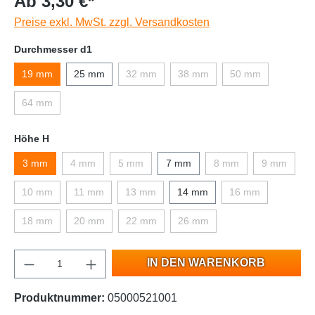
Ab 3,30 €*
Preise exkl. MwSt. zzgl. Versandkosten
Durchmesser d1
19 mm
25 mm
32 mm
38 mm
50 mm
64 mm
Höhe H
3 mm
4 mm
5 mm
7 mm
8 mm
9 mm
10 mm
11 mm
13 mm
14 mm
16 mm
18 mm
20 mm
22 mm
26 mm
IN DEN WARENKORB
Produktnummer:
05000521001