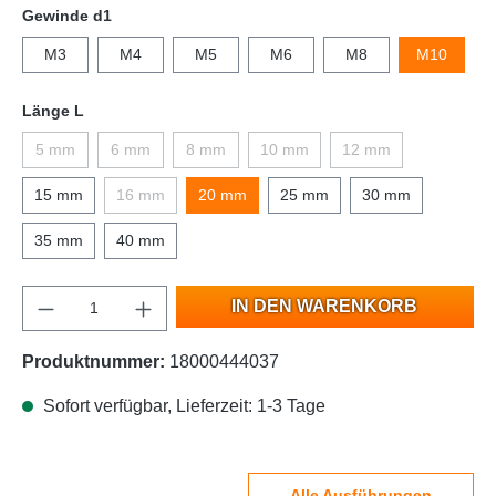
Gewinde d1
M3
M4
M5
M6
M8
M10
Länge L
5 mm
6 mm
8 mm
10 mm
12 mm
15 mm
16 mm
20 mm
25 mm
30 mm
35 mm
40 mm
IN DEN WARENKORB
Produktnummer:
18000444037
Sofort verfügbar, Lieferzeit: 1-3 Tage
Alle Ausführungen