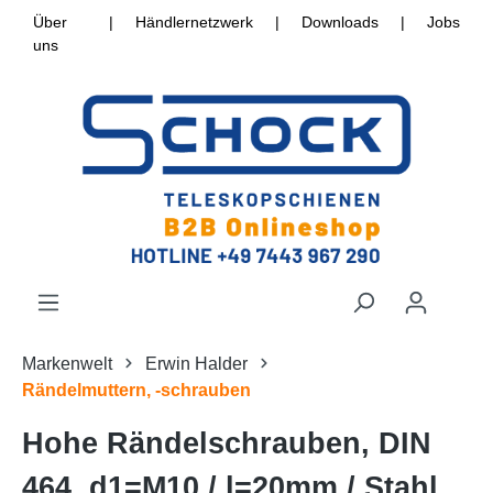
Über
|
Händlernetzwerk
|
Downloads
|
Jobs
uns
Markenwelt
Erwin Halder
Rändelmuttern, -schrauben
Hohe Rändelschrauben, DIN
464, d1=M10 / l=20mm / Stahl