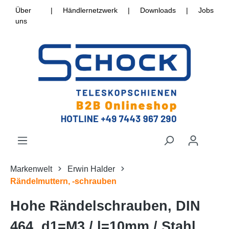
Über
|
Händlernetzwerk
|
Downloads
|
Jobs
uns
Markenwelt
Erwin Halder
Rändelmuttern, -schrauben
Hohe Rändelschrauben, DIN
464, d1=M3 / l=10mm / Stahl