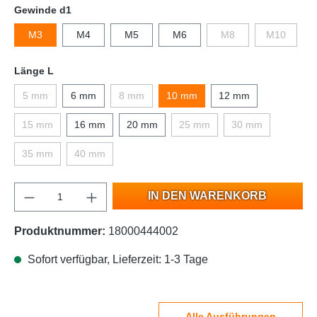
Gewinde d1
M3
M4
M5
M6
M8
M10
Länge L
5 mm
6 mm
8 mm
10 mm
12 mm
15 mm
16 mm
20 mm
25 mm
30 mm
35 mm
40 mm
IN DEN WARENKORB
Produktnummer:
18000444002
Sofort verfügbar, Lieferzeit: 1-3 Tage
Alle Ausführungen