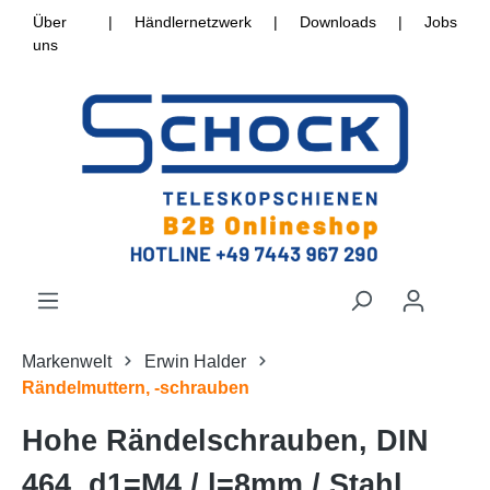
Über
|
Händlernetzwerk
|
Downloads
|
Jobs
uns
Markenwelt
Erwin Halder
Rändelmuttern, -schrauben
Hohe Rändelschrauben, DIN
464, d1=M4 / l=8mm / Stahl