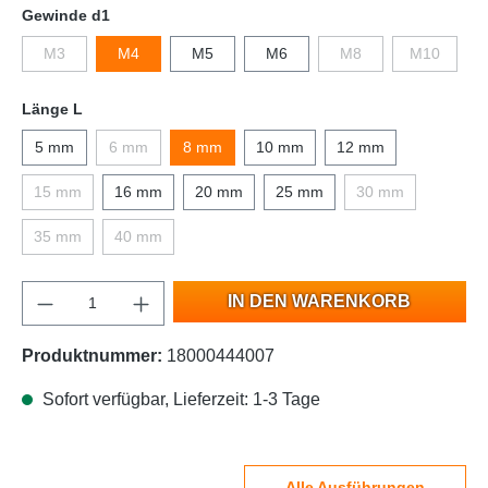
Gewinde d1
M3
M4
M5
M6
M8
M10
Länge L
5 mm
6 mm
8 mm
10 mm
12 mm
15 mm
16 mm
20 mm
25 mm
30 mm
35 mm
40 mm
IN DEN WARENKORB
Produktnummer:
18000444007
Sofort verfügbar, Lieferzeit: 1-3 Tage
Alle Ausführungen