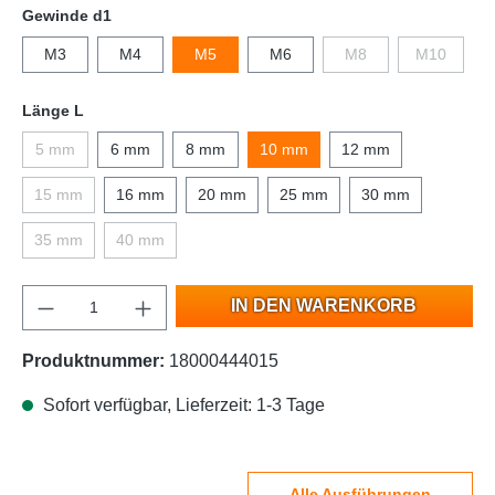
Gewinde d1
M3
M4
M5
M6
M8
M10
Länge L
5 mm
6 mm
8 mm
10 mm
12 mm
15 mm
16 mm
20 mm
25 mm
30 mm
35 mm
40 mm
IN DEN WARENKORB
Produktnummer:
18000444015
Sofort verfügbar, Lieferzeit: 1-3 Tage
Alle Ausführungen