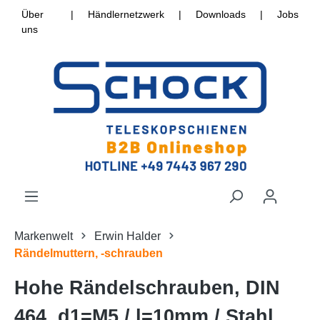
Über
|
Händlernetzwerk
|
Downloads
|
Jobs
uns
Markenwelt
Erwin Halder
Rändelmuttern, -schrauben
Hohe Rändelschrauben, DIN
464, d1=M5 / l=10mm / Stahl