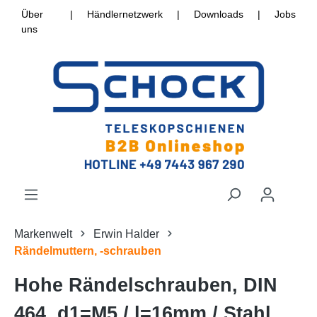
Über
|
Händlernetzwerk
|
Downloads
|
Jobs
uns
Markenwelt
Erwin Halder
Rändelmuttern, -schrauben
Hohe Rändelschrauben, DIN
464, d1=M5 / l=16mm / Stahl