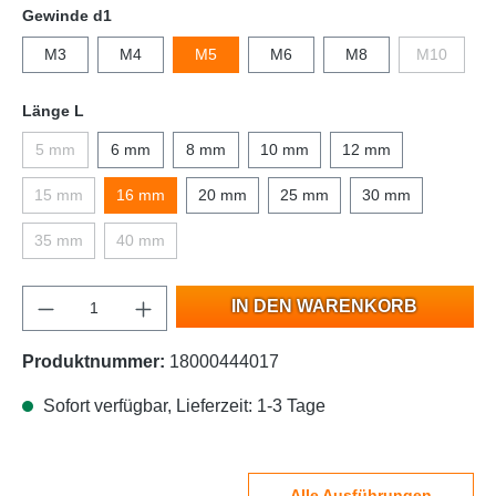
Gewinde d1
M3
M4
M5
M6
M8
M10
Länge L
5 mm
6 mm
8 mm
10 mm
12 mm
15 mm
16 mm
20 mm
25 mm
30 mm
35 mm
40 mm
IN DEN WARENKORB
Produktnummer:
18000444017
Sofort verfügbar, Lieferzeit: 1-3 Tage
Alle Ausführungen