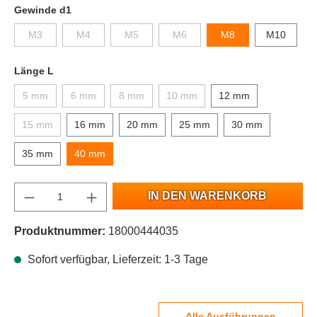
Gewinde d1
M3
M4
M5
M6
M8
M10
Länge L
5 mm
6 mm
8 mm
10 mm
12 mm
15 mm
16 mm
20 mm
25 mm
30 mm
35 mm
40 mm
IN DEN WARENKORB
Produktnummer:
18000444035
Sofort verfügbar, Lieferzeit: 1-3 Tage
Alle Ausführungen