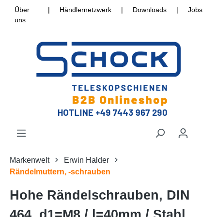
Über
|
Händlernetzwerk
|
Downloads
|
Jobs
uns
Markenwelt
Erwin Halder
Rändelmuttern, -schrauben
Hohe Rändelschrauben, DIN
464, d1=M8 / l=40mm / Stahl