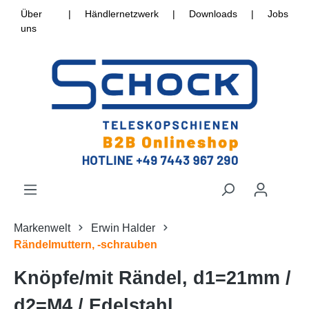
Über
|
Händlernetzwerk
|
Downloads
|
Jobs
uns
Markenwelt
Erwin Halder
Rändelmuttern, -schrauben
Knöpfe/mit Rändel, d1=21mm /
d2=M4 / Edelstahl