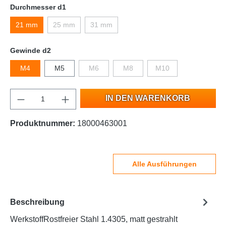
Durchmesser d1
21 mm
25 mm
31 mm
Gewinde d2
M4
M5
M6
M8
M10
IN DEN WARENKORB
Produktnummer:
18000463001
Alle Ausführungen
Beschreibung
WerkstoffRostfreier Stahl 1.4305, matt gestrahlt