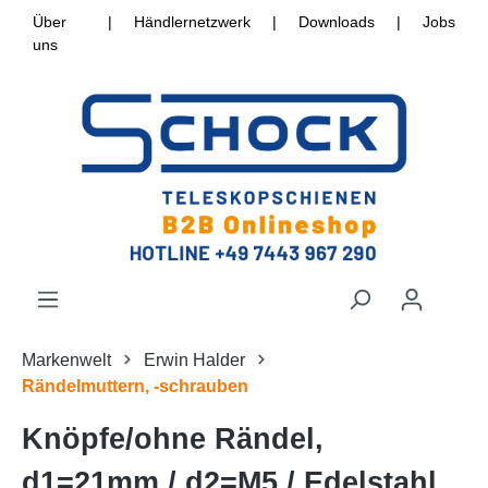
Über
|
Händlernetzwerk
|
Downloads
|
Jobs
uns
Markenwelt
Erwin Halder
Rändelmuttern, -schrauben
Knöpfe/ohne Rändel,
d1=21mm / d2=M5 / Edelstahl