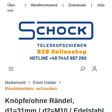
Über
|
Händlernetzwerk
|
Downloads
|
Jobs
uns
Markenwelt
Erwin Halder
Rändelmuttern, -schrauben
Knöpfe/ohne Rändel,
d1=31mm / d2=M10 / Edelstahl