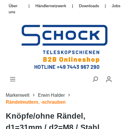
Über
|
Händlernetzwerk
|
Downloads
|
Jobs
uns
Markenwelt
Erwin Halder
Rändelmuttern, -schrauben
Knöpfe/ohne Rändel,
d1=31mm / d2=M8 / Stahl