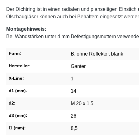
Der Dichtring ist in einen radialen und planseitigen Einstic
Ölschaugläser können auch bei Behältern eingesetzt werden,
Montagehinweis:
Bei Wandstärken unter 4 mm Befestigungsmuttern verwende
Form:
B, ohne Reflektor, blank
Hersteller:
Ganter
X-Line:
1
d1 (mm):
14
d2:
M 20 x 1,5
d3 (mm):
26
l1 (mm):
8,5