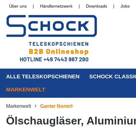
Über uns
|
Händlernetzwerk
|
Downloads
|
Jobs
ALLE TELESKOPSCHIENEN
SCHOCK CLASSI
MARKENWELT
Markenwelt
Ganter Norm®
Ölschaugläser, Aluminium