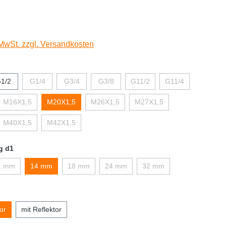
 MwSt. zzgl. Versandkosten
1/2
G1/4
G3/4
G3/8
G11/2
G11/4
M16X1,5
M20X1,5
M26X1,5
M27X1,5
M40X1,5
M42X1,5
g d1
1 mm
14 mm
18 mm
24 mm
32 mm
or
mit Reflektor