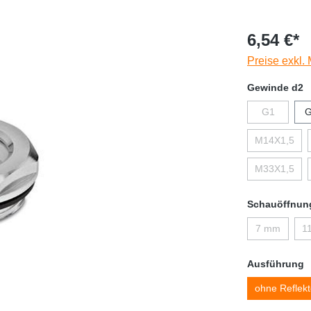
6,54 €*
Preise exkl.
Gewinde d2
G1
G
M14X1,5
M33X1,5
Schauöffnun
7 mm
1
Ausführung
ohne Reflekt