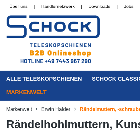
Über uns
|
Händlernetzwerk
|
Downloads
|
Jobs
ALLE TELESKOPSCHIENEN
SCHOCK CLASSI
MARKENWELT
Markenwelt
Erwin Halder
Rändelmuttern, -schraub
Rändelhohlmuttern, Kuns