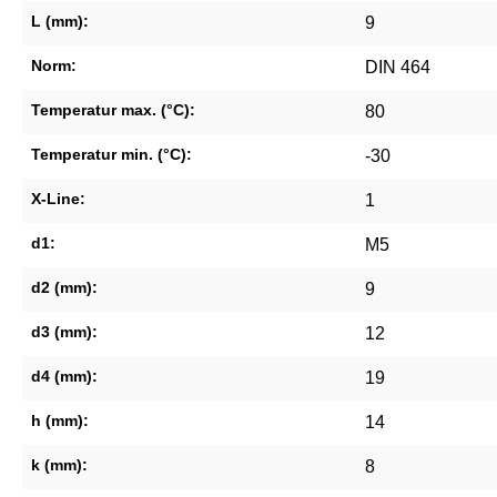
L (mm):
9
Norm:
DIN 464
Temperatur max. (°C):
80
Temperatur min. (°C):
-30
X-Line:
1
d1:
M5
d2 (mm):
9
d3 (mm):
12
d4 (mm):
19
h (mm):
14
k (mm):
8