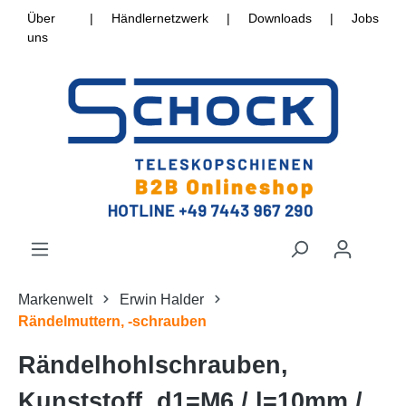
Über
|
Händlernetzwerk
|
Downloads
|
Jobs
uns
Markenwelt
Erwin Halder
Rändelmuttern, -schrauben
Rändelhohlschrauben,
Kunststoff, d1=M6 / l=10mm /