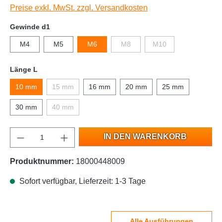
Preise exkl. MwSt. zzgl. Versandkosten
Gewinde d1
M4
M5
M6
M8
M10
Länge L
10 mm
15 mm
16 mm
20 mm
25 mm
30 mm
40 mm
IN DEN WARENKORB
Produktnummer:
18000448009
Sofort verfügbar, Lieferzeit: 1-3 Tage
Alle Ausführungen