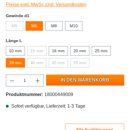
Preise exkl. MwSt. zzgl. Versandkosten
Gewinde d1
M5
M6
M8
M10
Länge L
10 mm
15 mm
16 mm
20 mm
25 mm
30 mm
40 mm
45 mm
55 mm
IN DEN WARENKORB
Produktnummer:
18000449009
Sofort verfügbar, Lieferzeit: 1-3 Tage
Alle Ausführungen