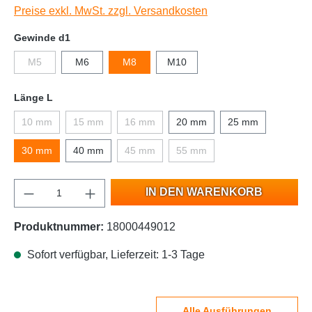
Preise exkl. MwSt. zzgl. Versandkosten
Gewinde d1
M5
M6
M8
M10
Länge L
10 mm
15 mm
16 mm
20 mm
25 mm
30 mm
40 mm
45 mm
55 mm
IN DEN WARENKORB
Produktnummer:
18000449012
Sofort verfügbar, Lieferzeit: 1-3 Tage
Alle Ausführungen