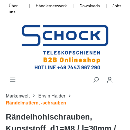
Über
|
Händlernetzwerk
|
Downloads
|
Jobs
uns
Markenwelt
Erwin Halder
Rändelmuttern, -schrauben
Rändelhohlschrauben,
Kunststoff, d1=M8 / l=30mm /