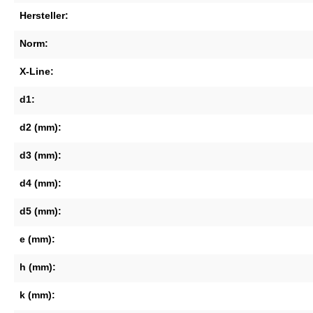
Hersteller:
Norm:
X-Line:
d1:
d2 (mm):
d3 (mm):
d4 (mm):
d5 (mm):
e (mm):
h (mm):
k (mm):