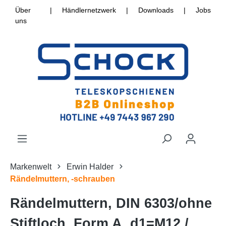
Über
|
Händlernetzwerk
|
Downloads
|
Jobs
uns
Markenwelt
Erwin Halder
Rändelmuttern, -schrauben
Rändelmuttern, DIN 6303/ohne
Stiftloch, Form A, d1=M12 /