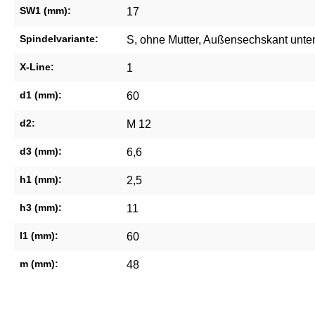
SW1 (mm):
17
Spindelvariante:
S, ohne Mutter, Außensechskant unte
X-Line:
1
d1 (mm):
60
d2:
M 12
d3 (mm):
6,6
h1 (mm):
2,5
h3 (mm):
11
l1 (mm):
60
m (mm):
48