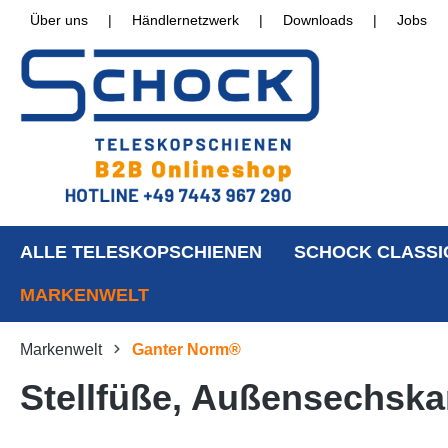
Über uns
|
Händlernetzwerk
|
Downloads
|
Jobs
ALLE TELESKOPSCHIENEN
SCHOCK CLASSI
MARKENWELT
Markenwelt
Ganter Norm®
Stellfüße, Außensechskan