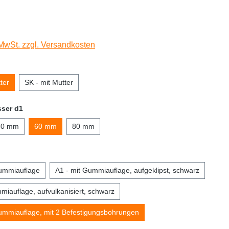
 MwSt. zzgl. Versandkosten
ter
SK - mit Mutter
ser d1
50 mm
60 mm
80 mm
ummiauflage
A1 - mit Gummiauflage, aufgeklipst, schwarz
miauflage, aufvulkanisiert, schwarz
ummiauflage, mit 2 Befestigungsbohrungen