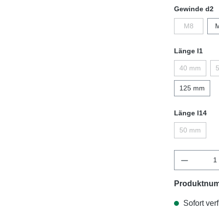
Gewinde d2
M8
Länge l1
40 mm
125 mm
Länge l14
50 mm
Produktnu
Sofort verf