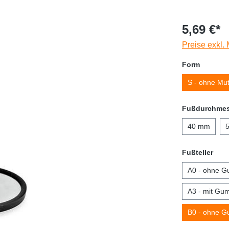
5,69 €*
Preise exkl.
Form
S - ohne Mut
Fußdurchmes
40 mm
Fußteller
A0 - ohne G
A3 - mit Gum
B0 - ohne G