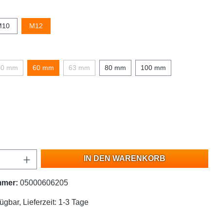
M10
M12
50 mm
60 mm
63 mm
80 mm
100 mm
IN DEN WARENKORB
mmer:
05000606205
ügbar, Lieferzeit: 1-3 Tage