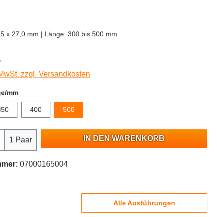
9,5 x 27,0 mm | Länge: 300 bis 500 mm
r
 MwSt. zzgl. Versandkosten
ge/mm
350
400
500
IN DEN WARENKORB
1 Paar
mmer:
07000165004
Alle Ausführungen