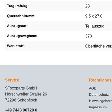
Tragkraft/kg:
28
Querschnitt/mm:
9,5 x 27,0
Auszugsart:
Teilauszug
Auszugsweg/mm:
370
Werkstoff:
Oberfläche ver
Service
Rechtliches
SToxxparts GmbH
AGB
Hörschweiler Straße 26
Datenschutz
72296 Schopfloch
Hinweisgeber
Impressum
+49 7443 96729 0