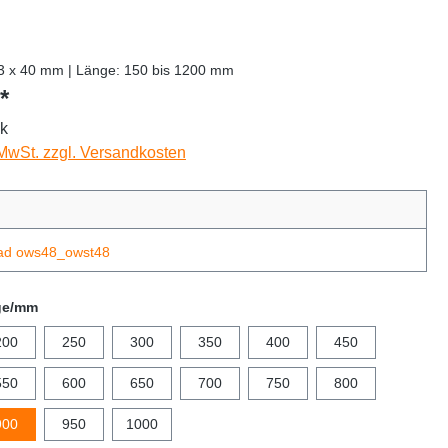
13 x 40 mm | Länge: 150 bis 1200 mm
*
ck
 MwSt. zzgl. Versandkosten
ad ows48_owst48
ge/mm
200
250
300
350
400
450
550
600
650
700
750
800
900
950
1000