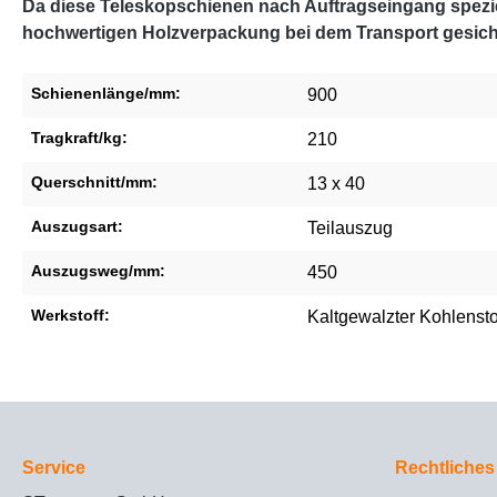
Da diese Teleskopschienen nach Auftragseingang speziel
hochwertigen Holzverpackung bei dem Transport gesich
Schienenlänge/mm:
900
Tragkraft/kg:
210
Querschnitt/mm:
13 x 40
Auszugsart:
Teilauszug
Auszugsweg/mm:
450
Werkstoff:
Kaltgewalzter Kohlensto
Service
Rechtliches