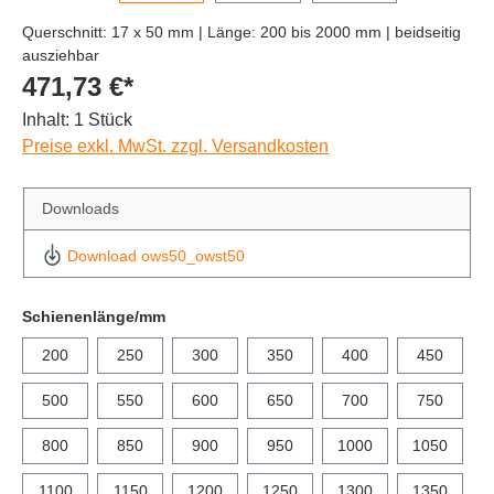
Querschnitt: 17 x 50 mm | Länge: 200 bis 2000 mm | beidseitig
ausziehbar
471,73 €*
Inhalt:
1 Stück
Preise exkl. MwSt. zzgl. Versandkosten
Downloads
Download ows50_owst50
Schienenlänge/mm
200
250
300
350
400
450
500
550
600
650
700
750
800
850
900
950
1000
1050
1100
1150
1200
1250
1300
1350