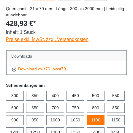
Querschnitt: 21 x 70 mm | Länge: 300 bis 2000 mm | beidseitig
ausziehbar
428,93 €*
Inhalt:
1 Stück
Preise exkl. MwSt. zzgl. Versandkosten
Downloads
Download ows70_owst70
Schienenlänge/mm
300
350
400
450
500
550
600
650
700
750
800
850
900
950
1000
1050
1100
1150
1200
1250
1300
1350
1400
1450