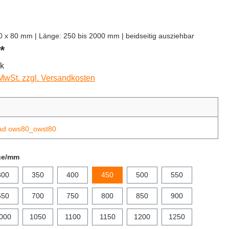
0 x 80 mm | Länge: 250 bis 2000 mm | beidseitig ausziehbar
*
ck
 MwSt. zzgl. Versandkosten
ad ows80_owst80
ge/mm
300
350
400
450
500
550
650
700
750
800
850
900
000
1050
1100
1150
1200
1250