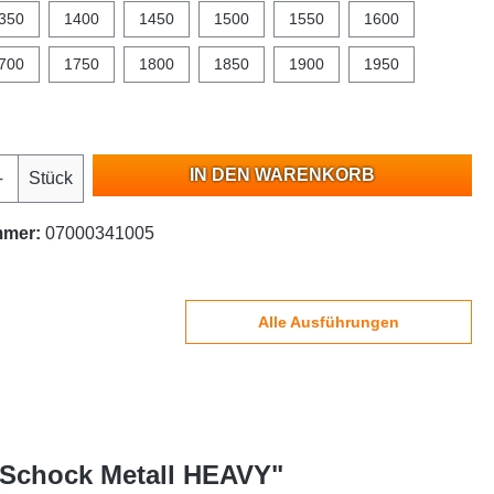
350
1400
1450
1500
1550
1600
700
1750
1800
1850
1900
1950
IN DEN WARENKORB
Stück
mmer:
07000341005
Alle Ausführungen
| Schock Metall HEAVY"