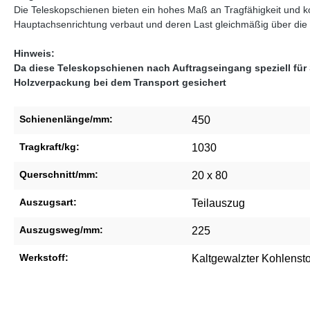
Die Teleskopschienen bieten ein hohes Maß an Tragfähigkeit und 
Hauptachsenrichtung verbaut und deren Last gleichmäßig über die in
Hinweis:
Da diese Teleskopschienen nach Auftragseingang speziell für
Holzverpackung bei dem Transport gesichert
Schienenlänge/mm:
450
Tragkraft/kg:
1030
Querschnitt/mm:
20 x 80
Auszugsart:
Teilauszug
Auszugsweg/mm:
225
Werkstoff:
Kaltgewalzter Kohlensto