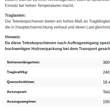
Einsatz bei hohen Temperaturen macht.
Traglasten:
Die Teleskopschienen bieten ein hohes Maß an Tragfähigke
die in Hauptachsenrichtung verbaut und deren Last gleichmäßi
Hinweis:
Da diese Teleskopschienen nach Auftragseingang speziel
hochwertigen Holzverpackung bei dem Transport gesich
Schienenlänge/mm:
300
Tragkraft/kg:
240
Querschnitt/mm:
16 
Auszugsart:
Tei
Auszugsweg/mm:
150