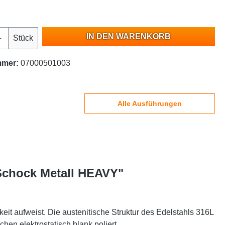
IN DEN WARENKORB
Stück
mmer:
07000501003
Alle Ausführungen
 Schock Metall HEAVY"
eit aufweist. Die austenitische Struktur des Edelstahls 316L
hen elektrostatisch blank poliert.