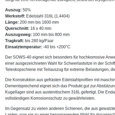
Auszug:
50%
Werkstoff:
Edelstahl 316L (1.4404)
Länge:
200 mm bis 1600 mm
Querschnitt:
16 x 40 mm
Auszugsweg:
100 mm bis 800 mm
Tragkraft:
bis 280 kg/Paar
Einsatztemperatur:
-40 bis +200°C
Der SOWS-40 eignet sich besonders für hochkorrosive Anwe
einer ausgezeichneten Wahl für Schwerlastsitze in der Schif
Teleskopschiene mit Teilauszug für extreme Belastungen, die
Die Konstruktion aus gefrästen Edelstahlprofilen mit maschin
Dementsprechend eignet sich das Produkt gut zur Abstützung
Kugellager sind aus austenitischem 316L gefertigt. Die Enda
vollständigen Korrosionsschutz zu gewährleisten.
Im Gegensatz zu vielen anderen Schienen, die aus gewalzten
Lasten, was sie zu einer hervorragenden Wahl für dynamisch