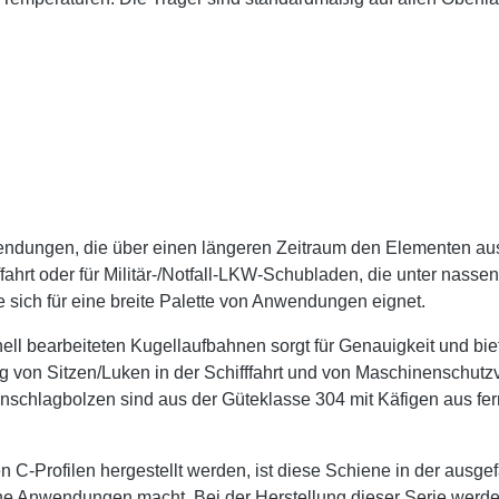
ndungen, die über einen längeren Zeitraum den Elementen aus
ffahrt oder für Militär-/Notfall-LKW-Schubladen, die unter nass
 sich für eine breite Palette von Anwendungen eignet.
ell bearbeiteten Kugellaufbahnen sorgt für Genauigkeit und biet
 von Sitzen/Luken in der Schifffahrt und von Maschinenschutzv
nschlagbolzen sind aus der Güteklasse 304 mit Käfigen aus ferr
 C-Profilen hergestellt werden, ist diese Schiene in der ausg
e Anwendungen macht. Bei der Herstellung dieser Serie werden 