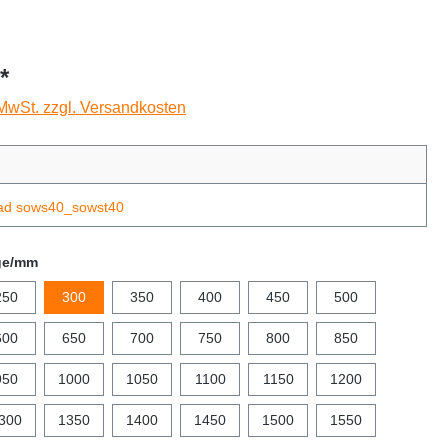
*
 MwSt. zzgl. Versandkosten
ad sows40_sowst40
ge/mm
250
300
350
400
450
500
600
650
700
750
800
850
950
1000
1050
1100
1150
1200
300
1350
1400
1450
1500
1550