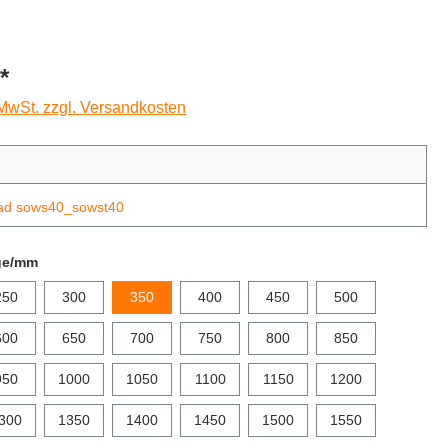
*
 MwSt. zzgl. Versandkosten
ad sows40_sowst40
ge/mm
250
300
350
400
450
500
600
650
700
750
800
850
950
1000
1050
1100
1150
1200
300
1350
1400
1450
1500
1550