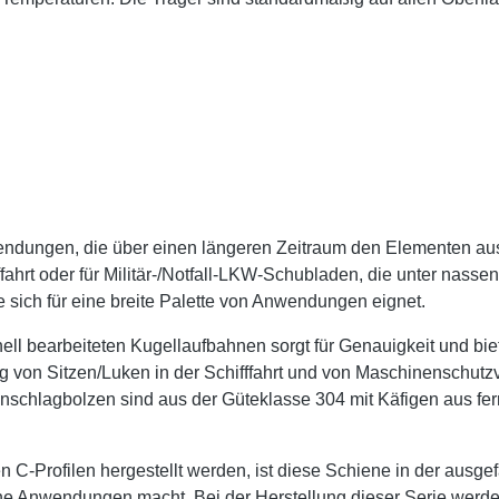
ndungen, die über einen längeren Zeitraum den Elementen aus
ffahrt oder für Militär-/Notfall-LKW-Schubladen, die unter nass
 sich für eine breite Palette von Anwendungen eignet.
ell bearbeiteten Kugellaufbahnen sorgt für Genauigkeit und biet
 von Sitzen/Luken in der Schifffahrt und von Maschinenschutzv
nschlagbolzen sind aus der Güteklasse 304 mit Käfigen aus ferr
 C-Profilen hergestellt werden, ist diese Schiene in der ausg
e Anwendungen macht. Bei der Herstellung dieser Serie werden 