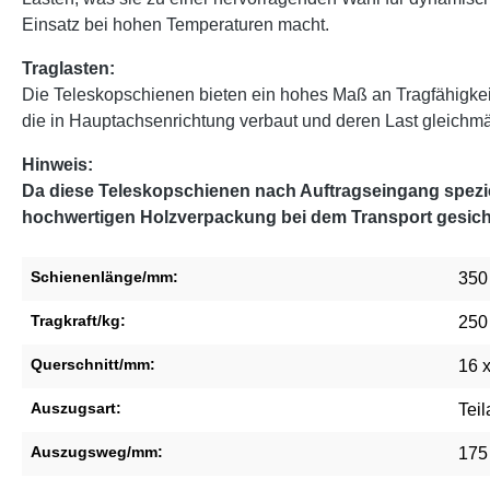
Einsatz bei hohen Temperaturen macht.
Traglasten:
Die Teleskopschienen bieten ein hohes Maß an Tragfähigke
die in Hauptachsenrichtung verbaut und deren Last gleichmäßi
Hinweis:
Da diese Teleskopschienen nach Auftragseingang speziel
hochwertigen Holzverpackung bei dem Transport gesich
Schienenlänge/mm:
350
Tragkraft/kg:
250
Querschnitt/mm:
16 
Auszugsart:
Tei
Auszugsweg/mm:
175