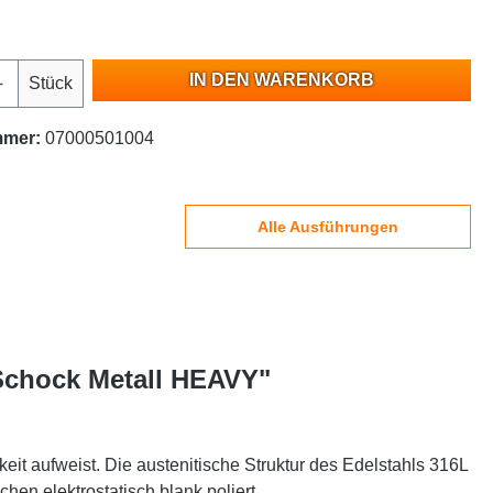
IN DEN WARENKORB
Stück
mmer:
07000501004
Alle Ausführungen
 Schock Metall HEAVY"
eit aufweist. Die austenitische Struktur des Edelstahls 316L
hen elektrostatisch blank poliert.