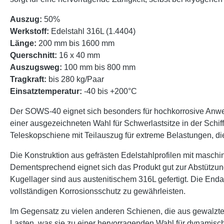
Auszug:
50%
Werkstoff:
Edelstahl 316L (1.4404)
Länge:
200 mm bis 1600 mm
Querschnitt:
16 x 40 mm
Auszugsweg:
100 mm bis 800 mm
Tragkraft:
bis 280 kg/Paar
Einsatztemperatur:
-40 bis +200°C
Der SOWS-40 eignet sich besonders für hochkorrosive Anwe
einer ausgezeichneten Wahl für Schwerlastsitze in der Schif
Teleskopschiene mit Teilauszug für extreme Belastungen, die
Die Konstruktion aus gefrästen Edelstahlprofilen mit maschin
Dementsprechend eignet sich das Produkt gut zur Abstützung
Kugellager sind aus austenitischem 316L gefertigt. Die Enda
vollständigen Korrosionsschutz zu gewährleisten.
Im Gegensatz zu vielen anderen Schienen, die aus gewalzten
Lasten, was sie zu einer hervorragenden Wahl für dynamisch