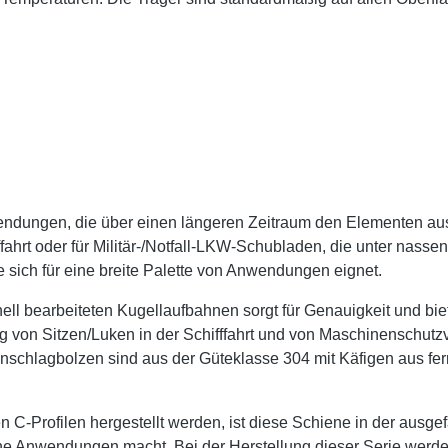
ndungen, die über einen längeren Zeitraum den Elementen aus
ffahrt oder für Militär-/Notfall-LKW-Schubladen, die unter nass
 sich für eine breite Palette von Anwendungen eignet.
ell bearbeiteten Kugellaufbahnen sorgt für Genauigkeit und biet
 von Sitzen/Luken in der Schifffahrt und von Maschinenschutzv
nschlagbolzen sind aus der Güteklasse 304 mit Käfigen aus ferr
 C-Profilen hergestellt werden, ist diese Schiene in der ausg
e Anwendungen macht. Bei der Herstellung dieser Serie werden 