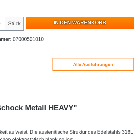
IN DEN WARENKORB
Stück
mmer:
07000501010
Alle Ausführungen
 Schock Metall HEAVY"
eit aufweist. Die austenitische Struktur des Edelstahls 316L
hen elektrostatisch blank poliert.