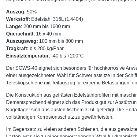
Auszug:
50%
Werkstoff:
Edelstahl 316L (1.4404)
Länge:
200 mm bis 1600 mm
Querschnitt:
16 x 40 mm
Auszugsweg:
100 mm bis 800 mm
Tragkraft:
bis 280 kg/Paar
Einsatztemperatur:
-40 bis +200°C
Der SOWS-40 eignet sich besonders für hochkorrosive Anwe
einer ausgezeichneten Wahl für Schwerlastsitze in der Schif
Teleskopschiene mit Teilauszug für extreme Belastungen, die
Die Konstruktion aus gefrästen Edelstahlprofilen mit maschin
Dementsprechend eignet sich das Produkt gut zur Abstützung
Kugellager sind aus austenitischem 316L gefertigt. Die Enda
vollständigen Korrosionsschutz zu gewährleisten.
Im Gegensatz zu vielen anderen Schienen, die aus gewalzten
Lasten, was sie zu einer hervorragenden Wahl für dynamisch