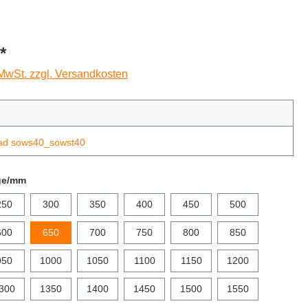
*
 MwSt. zzgl. Versandkosten
ad sows40_sowst40
ge/mm
250
300
350
400
450
500
600
650
700
750
800
850
950
1000
1050
1100
1150
1200
300
1350
1400
1450
1500
1550