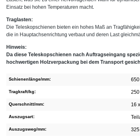
Einsatz bei hohen Temperaturen macht.
Traglasten:
Die Teleskopschienen bieten ein hohes Maß an Tragfähigke
die in Hauptachsenrichtung verbaut und deren Last gleichmäßi
Hinweis:
Da diese Teleskopschienen nach Auftragseingang speziel
hochwertigen Holzverpackung bei dem Transport gesich
Schienenlänge/mm:
650
Tragkraft/kg:
250
Querschnitt/mm:
16 
Auszugsart:
Tei
Auszugsweg/mm:
325