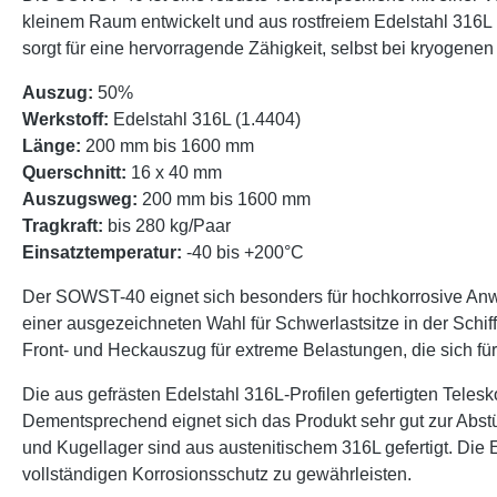
kleinem Raum entwickelt und aus rostfreiem Edelstahl 316L (
sorgt für eine hervorragende Zähigkeit, selbst bei kryogene
Auszug:
50%
Werkstoff:
Edelstahl 316L (1.4404)
Länge:
200 mm bis 1600 mm
Querschnitt:
16 x 40 mm
Auszugsweg:
200 mm bis 1600 mm
Tragkraft:
bis 280 kg/Paar
Einsatztemperatur:
-40 bis +200°C
Der SOWST-40 eignet sich besonders für hochkorrosive Anw
einer ausgezeichneten Wahl für Schwerlastsitze in der Schiff
Front- und Heckauszug für extreme Belastungen, die sich fü
Die aus gefrästen Edelstahl 316L-Profilen gefertigten Teles
Dementsprechend eignet sich das Produkt sehr gut zur Abstü
und Kugellager sind aus austenitischem 316L gefertigt. Die
vollständigen Korrosionsschutz zu gewährleisten.