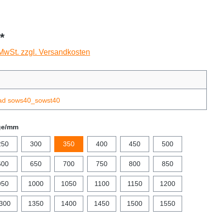
*
 MwSt. zzgl. Versandkosten
ad sows40_sowst40
ge/mm
250
300
350
400
450
500
600
650
700
750
800
850
950
1000
1050
1100
1150
1200
300
1350
1400
1450
1500
1550