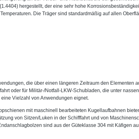
1.4404) hergestellt, der eine sehr hohe Korrosionsbeständigkeit
n Temperaturen. Die Träger sind standardmäßig auf allen Oberflä
endungen, die über einen längeren Zeitraum den Elementen au
fahrt oder für Militär-/Notfall-LKW-Schubladen, die unter nass
r eine Vielzahl von Anwendungen eignet.
kopschienen mit maschinell bearbeiteten Kugellaufbahnen bieten
tzung von Sitzen/Luken in der Schifffahrt und von Maschinensc
 Endanschlagbolzen sind aus der Güteklasse 304 mit Käfigen au