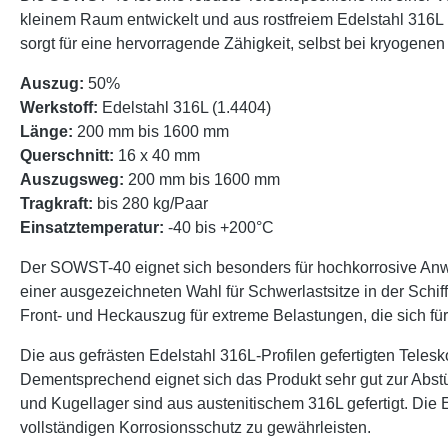
kleinem Raum entwickelt und aus rostfreiem Edelstahl 316L (
sorgt für eine hervorragende Zähigkeit, selbst bei kryogene
Auszug:
50%
Werkstoff:
Edelstahl 316L (1.4404)
Länge:
200 mm bis 1600 mm
Querschnitt:
16 x 40 mm
Auszugsweg:
200 mm bis 1600 mm
Tragkraft:
bis 280 kg/Paar
Einsatztemperatur:
-40 bis +200°C
Der SOWST-40 eignet sich besonders für hochkorrosive Anw
einer ausgezeichneten Wahl für Schwerlastsitze in der Schiff
Front- und Heckauszug für extreme Belastungen, die sich fü
Die aus gefrästen Edelstahl 316L-Profilen gefertigten Teles
Dementsprechend eignet sich das Produkt sehr gut zur Abstü
und Kugellager sind aus austenitischem 316L gefertigt. Die
vollständigen Korrosionsschutz zu gewährleisten.