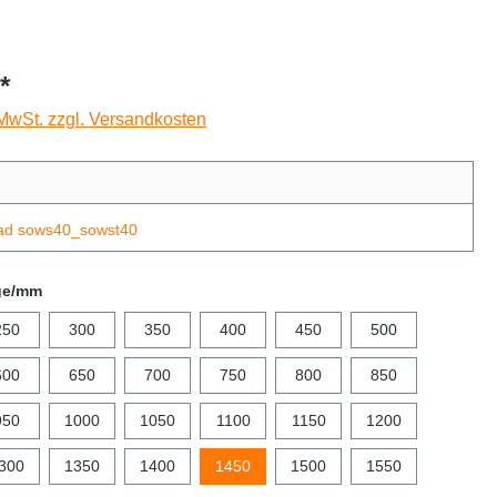
*
 MwSt. zzgl. Versandkosten
ad sows40_sowst40
ge/mm
250
300
350
400
450
500
600
650
700
750
800
850
950
1000
1050
1100
1150
1200
300
1350
1400
1450
1500
1550