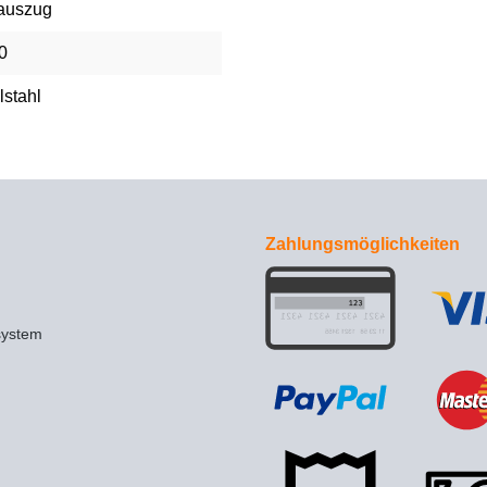
lauszug
0
lstahl
Zahlungsmöglichkeiten
system