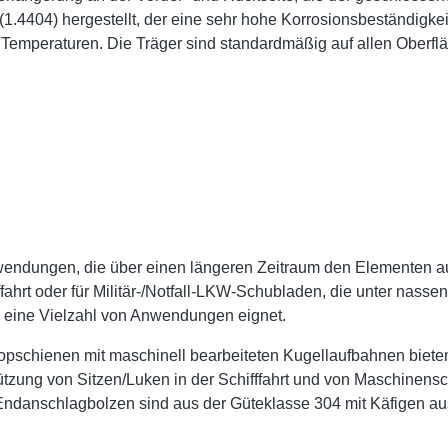
1.4404) hergestellt, der eine sehr hohe Korrosionsbeständigkeit
n Temperaturen. Die Träger sind standardmäßig auf allen Oberflä
endungen, die über einen längeren Zeitraum den Elementen au
fahrt oder für Militär-/Notfall-LKW-Schubladen, die unter nass
r eine Vielzahl von Anwendungen eignet.
kopschienen mit maschinell bearbeiteten Kugellaufbahnen bieten
tzung von Sitzen/Luken in der Schifffahrt und von Maschinensc
 Endanschlagbolzen sind aus der Güteklasse 304 mit Käfigen au