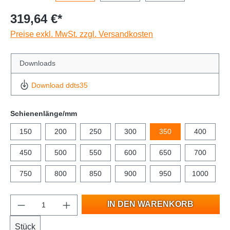
319,64 €*
Preise exkl. MwSt. zzgl. Versandkosten
Downloads
Download ddts35
Schienenlänge/mm
150
200
250
300
350
400
450
500
550
600
650
700
750
800
850
900
950
1000
IN DEN WARENKORB
Stück