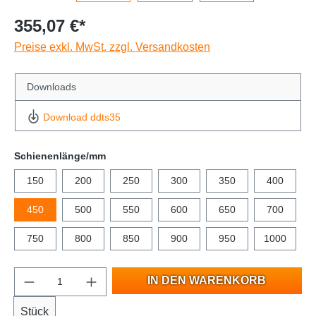
355,07 €*
Preise exkl. MwSt. zzgl. Versandkosten
Downloads
Download ddts35
Schienenlänge/mm
150
200
250
300
350
400
450
500
550
600
650
700
750
800
850
900
950
1000
IN DEN WARENKORB
Stück