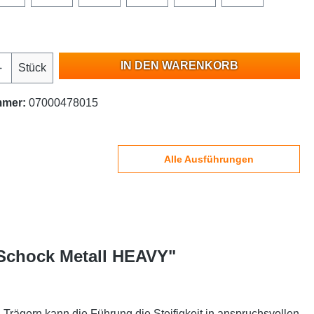
IN DEN WARENKORB
Stück
mmer:
07000478015
Alle Ausführungen
 Schock Metall HEAVY"
ägern kann die Führung die Steifigkeit in anspruchsvollen