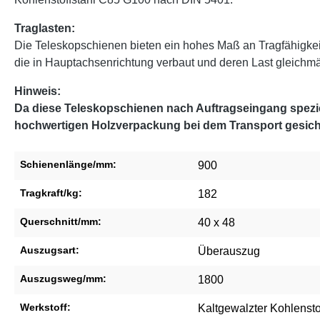
Traglasten:
Die Teleskopschienen bieten ein hohes Maß an Tragfähigke
die in Hauptachsenrichtung verbaut und deren Last gleichmäßi
Hinweis:
Da diese Teleskopschienen nach Auftragseingang speziel
hochwertigen Holzverpackung bei dem Transport gesich
Schienenlänge/mm:
900
Tragkraft/kg:
182
Querschnitt/mm:
40 x 48
Auszugsart:
Überauszug
Auszugsweg/mm:
1800
Werkstoff:
Kaltgewalzter Kohlensto