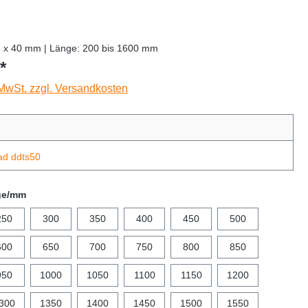
8 x 40 mm | Länge: 200 bis 1600 mm
*
 MwSt. zzgl. Versandkosten
ad ddts50
ge/mm
250
300
350
400
450
500
600
650
700
750
800
850
950
1000
1050
1100
1150
1200
300
1350
1400
1450
1500
1550