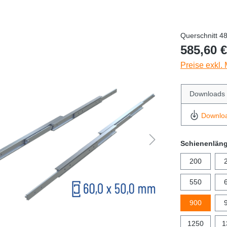
Querschnitt 4
585,60 €
Preise exkl.
Downloads
Downlo
Schienenlän
200
550
900
1250
1