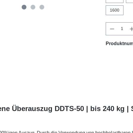
1600
Produktnu
ene Überauszug DDTS-50 | bis 240 kg |
%igen Auszug. Durch die Verwendung von hochbelastbaren I-Tr