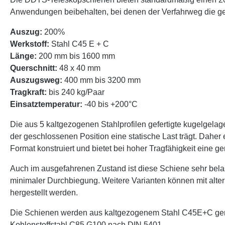
Anwendungen beibehalten, bei denen der Verfahrweg die g
Auszug:
200%
Werkstoff:
Stahl C45 E + C
Länge:
200 mm bis 1600 mm
Querschnitt:
48 x 40 mm
Auszugsweg:
400 mm bis 3200 mm
Tragkraft:
bis 240 kg/Paar
Einsatztemperatur:
-40 bis +200°C
Die aus 5 kaltgezogenen Stahlprofilen gefertigte kugelgelag
der geschlossenen Position eine statische Last trägt. Daher
Format konstruiert und bietet bei hoher Tragfähigkeit eine 
Auch im ausgefahrenen Zustand ist diese Schiene sehr bel
minimaler Durchbiegung. Weitere Varianten können mit alt
hergestellt werden.
Die Schienen werden aus kaltgezogenem Stahl C45E+C gemäß
Kohlenstoffstahl C85 G100 nach DIN 5401.